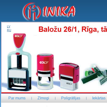
LV
RU
Par mums
Zīmogi
Poligrāfijas
Iekārtas