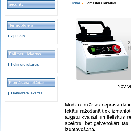
Home
Flomāstera iekārtas
security
Termoploters
Apraksts
Polimeru iekārtas
Polimeru iekārtas
Flomāstera iekārtas
Nav v
Flomāstera iekārtas
Modico iekārtas neprasa daud
Iekātu ražošanā tiek izmanto
augstu kvaltāti un lieliskus r
spektrs, bet galvenokārt tās
izgatavošanā.