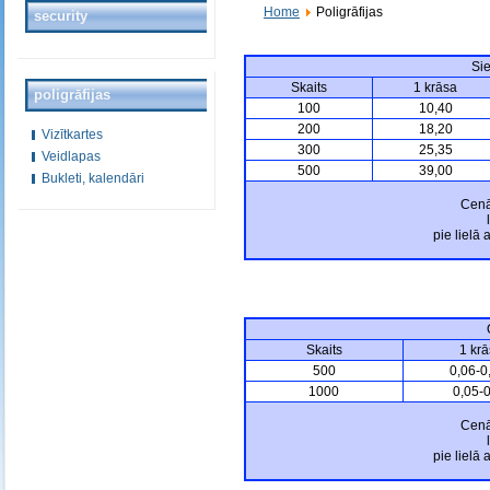
Home
Poligrāfijas
security
Sie
Skaits
1 krāsa
poligrāfijas
100
10,40
200
18,20
Vizītkartes
300
25,35
Veidlapas
500
39,00
Bukleti, kalendāri
Cenā 
pie lielā
O
Skaits
1 kr
500
0,06-0
1000
0,05-
Cenā 
pie lielā