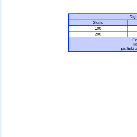
Digi
Skaits
100
200
Ce
lī
pie lielā