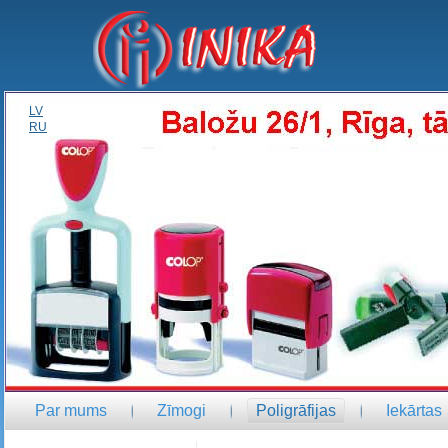
LV
RU
Par mums
Zīmogi
Poligrāfijas
Iekārtas