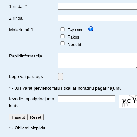
1 rinda: *
2 rinda
Maketu sūtīt
E-pasts
Fakss
Nesūtīt
Papildinformācija
Logo vai paraugs
* - Jūs varāt pievienot failus tikai ar norādītu pagarinājumu
Ievadiet apstiprinājuma
kodu
* - Obligāti aizpildīt